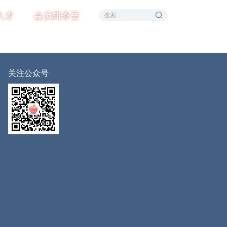
人才
会员商务室
关注公众号