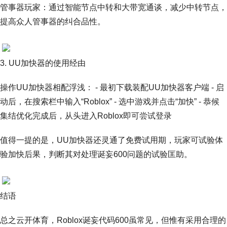
管事器玩家：通过智能节点中转和大带宽通谈，减少中转节点，
提高众人管事器的纠合品性。
3. UU加快器的使用经由
操作UU加快器相配浮浅： - 最初下载装配UU加快器客户端 - 启
动后，在搜索栏中输入“Roblox” - 选中游戏并点击“加快” - 恭候
集结优化完成后，从头进入Roblox即可尝试登录
值得一提的是，UU加快器还灵通了免费试用期，玩家可试验体
验加快后果，判断其对处理诞妄600问题的试验匡助。
结语
总之云开体育，Roblox诞妄代码600虽常见，但惟有采用合理的