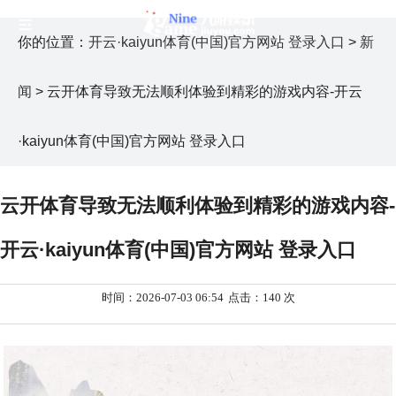
你的位置：
开云·kaiyun体育(中国)官方网站 登录入口
>
新
闻
> 云开体育导致无法顺利体验到精彩的游戏内容-开云
·kaiyun体育(中国)官方网站 登录入口
云开体育导致无法顺利体验到精彩的游戏内容-
开云·kaiyun体育(中国)官方网站 登录入口
时间：2026-07-03 06:54
点击：140 次