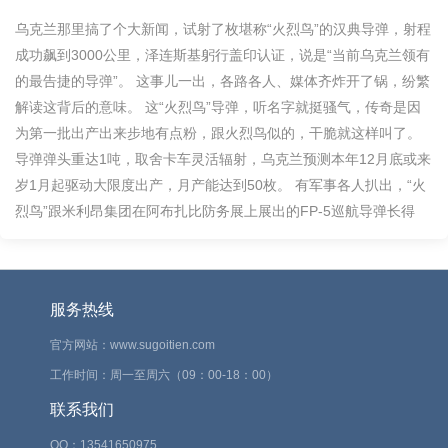
乌克兰那里搞了个大新闻，试射了枚堪称“火烈鸟”的汉典导弹，射程
成功飙到3000公里，泽连斯基躬行盖印认证，说是“当前乌克兰领有
的最告捷的导弹”。 这事儿一出，各路各人、媒体齐炸开了锅，纷繁
解读这背后的意味。 这“火烈鸟”导弹，听名字就挺骚气，传奇是因
为第一批出产出来步地有点粉，跟火烈鸟似的，干脆就这样叫了。
导弹弹头重达1吨，取舍卡车灵活辐射，乌克兰预测本年12月底或来
岁1月起驱动大限度出产，月产能达到50枚。 有军事各人扒出，“火
烈鸟”跟米利昂集团在阿布扎比防务展上展出的FP-5巡航导弹长得
服务热线
官方网站：www.sugoitien.com
工作时间：周一至周六（09：00-18：00）
联系我们
QQ：13541650975