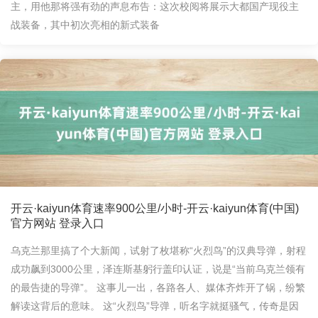
主，用他那将强有劲的声息布告：这次校阅将展示大都国产现役主
战装备，其中初次亮相的新式装备
开云·kaiyun体育速率900公里/小时-开云·kaiyun体育(中国)
官方网站 登录入口
乌克兰那里搞了个大新闻，试射了枚堪称“火烈鸟”的汉典导弹，射程
成功飙到3000公里，泽连斯基躬行盖印认证，说是“当前乌克兰领有
的最告捷的导弹”。 这事儿一出，各路各人、媒体齐炸开了锅，纷繁
解读这背后的意味。 这“火烈鸟”导弹，听名字就挺骚气，传奇是因