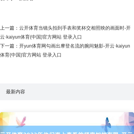
上一篇：
云开体育当镜头拍到手表和奖杯交相照映的画面时-开
云·kaiyun体育(中国)官方网站 登录入口
下一篇：
开yun体育网勾画出摩登名流的腕间魅影-开云·kaiyun
体育(中国)官方网站 登录入口
最新内容