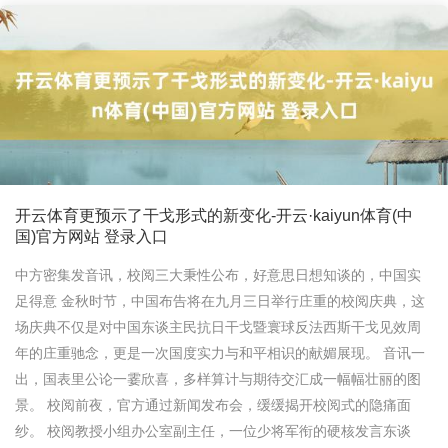
开云体育更预示了干戈形式的新变化-开云·kaiyun体育(中
国)官方网站 登录入口
中方密集发音讯，校阅三大秉性公布，好意思日想知谈的，中国实
足得意 金秋时节，中国布告将在九月三日举行庄重的校阅庆典，这
场庆典不仅是对中国东谈主民抗日干戈暨寰球反法西斯干戈见效周
年的庄重驰念，更是一次国度实力与和平相识的献媚展现。 音讯一
出，国表里公论一霎欣喜，多样算计与期待交汇成一幅幅壮丽的图
景。 校阅前夜，官方通过新闻发布会，缓缓揭开校阅式的隐痛面
纱。 校阅教授小组办公室副主任，一位少将军衔的硬核发言东谈