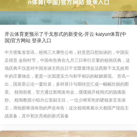
开云体育更预示了干戈形式的新变化-开云·kaiyun体育(中
国)官方网站 登录入口
中方密集发音讯，校阅三大秉性公布，好意思日想知谈的，中国实
足得意 金秋时节，中国布告将在九月三日举行庄重的校阅庆典，这
场庆典不仅是对中国东谈主民抗日干戈暨寰球反法西斯干戈见效周
年的庄重驰念，更是一次国度实力与和平相识的献媚展现。 音讯一
出，国表里公论一霎欣喜，多样算计与期待交汇成一幅幅壮丽的图
景。 校阅前夜，官方通过新闻发布会，缓缓揭开校阅式的隐痛面
纱。 校阅教授小组办公室副主任，一位少将军衔的硬核发言东谈
主，用他那将强有劲的声息布告：这次校阅将展示大都国产现役主
战装备，其中初次亮相的新式装备