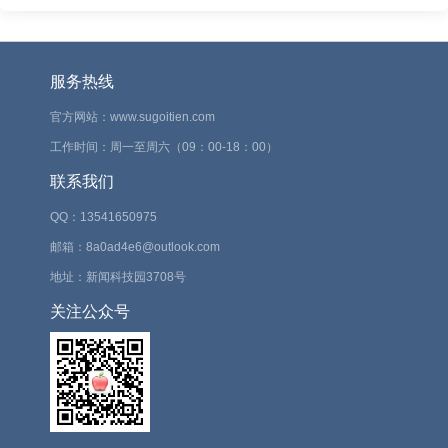
服务热线
官方网站：www.sugoitien.com
工作时间：周一至周六（09：00-18：00）
联系我们
QQ：13541650975
邮箱：8a0ad4e6@outlook.com
地址：新闻科技园3708号
关注公众号