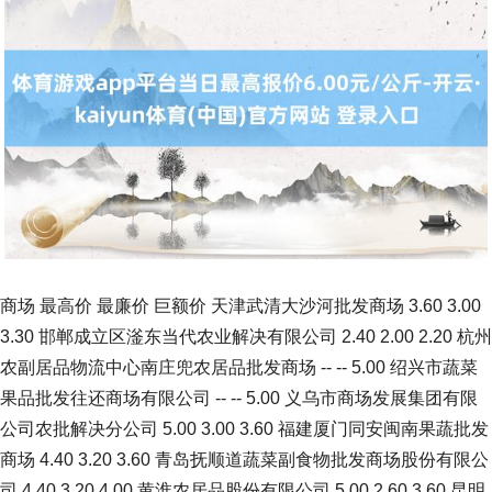
商场 最高价 最廉价 巨额价 天津武清大沙河批发商场 3.60 3.00
3.30 邯郸成立区滏东当代农业解决有限公司 2.40 2.00 2.20 杭州
农副居品物流中心南庄兜农居品批发商场 -- -- 5.00 绍兴市蔬菜
果品批发往还商场有限公司 -- -- 5.00 义乌市商场发展集团有限
公司农批解决分公司 5.00 3.00 3.60 福建厦门同安闽南果蔬批发
商场 4.40 3.20 3.60 青岛抚顺道蔬菜副食物批发商场股份有限公
司 4.40 3.20 4.00 黄淮农居品股份有限公司 5.00 2.60 3.60 昆明