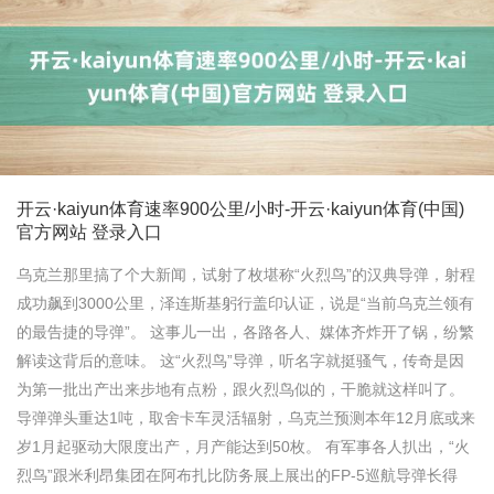
开云·kaiyun体育速率900公里/小时-开云·kaiyun体育(中国)
官方网站 登录入口
乌克兰那里搞了个大新闻，试射了枚堪称“火烈鸟”的汉典导弹，射程
成功飙到3000公里，泽连斯基躬行盖印认证，说是“当前乌克兰领有
的最告捷的导弹”。 这事儿一出，各路各人、媒体齐炸开了锅，纷繁
解读这背后的意味。 这“火烈鸟”导弹，听名字就挺骚气，传奇是因
为第一批出产出来步地有点粉，跟火烈鸟似的，干脆就这样叫了。
导弹弹头重达1吨，取舍卡车灵活辐射，乌克兰预测本年12月底或来
岁1月起驱动大限度出产，月产能达到50枚。 有军事各人扒出，“火
烈鸟”跟米利昂集团在阿布扎比防务展上展出的FP-5巡航导弹长得