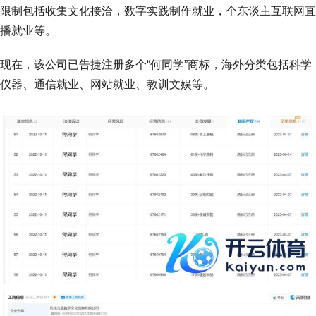
限制包括收集文化接洽，数字实践制作就业，个东谈主互联网直
播就业等。
现在，该公司已告捷注册多个“何同学”商标，海外分类包括科学
仪器、通信就业、网站就业、教训文娱等。