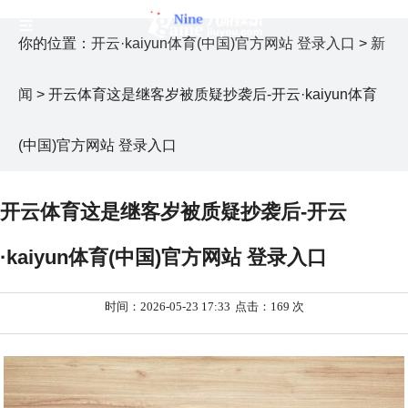
你的位置：
开云·kaiyun体育(中国)官方网站 登录入口
>
新
闻
> 开云体育这是继客岁被质疑抄袭后-开云·kaiyun体育
(中国)官方网站 登录入口
开云体育这是继客岁被质疑抄袭后-开云
·kaiyun体育(中国)官方网站 登录入口
时间：2026-05-23 17:33
点击：169 次