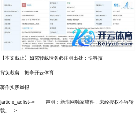
【本文截止】如需转载请务必注明出处：快科技
背负裁剪：振亭开云体育
著作实践举报
]article_adlist--> 声明：新浪网独家稿件，未经授权不容转
载。 -->