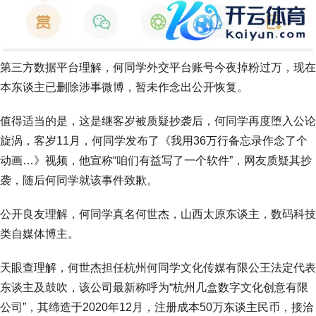
第三方数据平台理解，何同学外交平台账号今夜掉粉过万，现在
本东谈主已删除涉事微博，暂未作念出公开恢复。
值得适当的是，这是继客岁被质疑抄袭后，何同学再度堕入公论
旋涡，客岁11月，何同学发布了《我用36万行备忘录作念了个
动画…》视频，他宣称“咱们有益写了一个软件”，网友质疑其抄
袭，随后何同学就该事件致歉。
公开良友理解，何同学真名何世杰，山西太原东谈主，数码科技
类自媒体博主。
天眼查理解，何世杰担任杭州何同学文化传媒有限公王法定代表
东谈主及鼓吹，该公司最新称呼为“杭州几盒数字文化创意有限
公司”，其缔造于2020年12月，注册成本50万东谈主民币，接洽