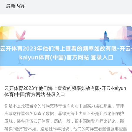
最新内容
云开体育2023年他们海上查看的频率如故有限-开云·kaiyun
体育(中国)官方网站 登录入口
你是不是觉稳当今的时局突稀奇怪？明明中国实力摆在那里，菲律
宾敢这样嚣张？我查了数据，菲律宾海上力量不外是几艘老旧的护
卫舰，装备落伍云开体育，历练一般，跟中国海警舟师比起来，那
确实“蝼蚁”皆不如。路透社昨年报谈，他们的海洋查看船也就那些褴