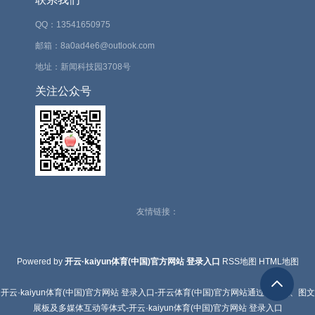
QQ：13541650975
邮箱：8a0ad4e6@outlook.com
地址：新闻科技园3708号
关注公众号
友情链接：
Powered by
开云·kaiyun体育(中国)官方网站 登录入口
RSS地图
HTML地图
开云·kaiyun体育(中国)官方网站 登录入口-开云体育(中国)官方网站通过艺术品、图文
展板及多媒体互动等体式-开云·kaiyun体育(中国)官方网站 登录入口