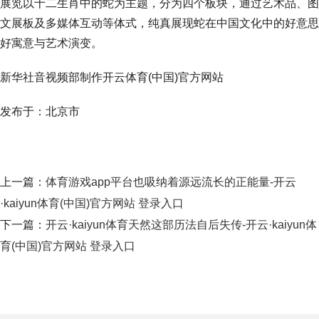
展览以十二生肖中的蛇为主题，分为四个板块，通过艺术品、图
文展板及多媒体互动等体式，纯真展现蛇在中国文化中的好意思
好寓意与艺术演变。
新华社音视频部制作开云体育(中国)官方网站
发布于：北京市
上一篇：
体育游戏app平台也吸纳着源远流长的正能量-开云
·kaiyun体育(中国)官方网站 登录入口
下一篇：
开云·kaiyun体育天然这部历法自后失传-开云·kaiyun体
育(中国)官方网站 登录入口