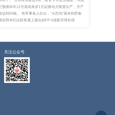
兰预测本年12月底或来岁1月起驱动大限度出产，月产
能达到50枚。 有军事各人扒出，“火烈鸟”跟米利昂集
团在阿布扎比防务展上展出的FP-5巡航导弹长得
关注公众号