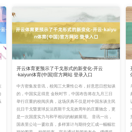
开云体育更预示了干戈形式的新变化-开云
·kaiyun体育(中国)官方网站 登录入口
在
中方密集发音讯，校阅三大秉性公布，好意思日想知谈
力
的，中国实足得意 金秋时节，中国布告将在九月三日
练
举行庄重的校阅庆典，这场庆典不仅是对中国东谈主民
。
抗日干戈暨寰球反法西斯干戈见效周年的庄重驰念，更
，
是一次国度实力与和平相识的献媚展现。 音讯一出，
国表里公论一霎欣喜，多样算计与期待交汇成一幅幅壮
丽的图景。 校阅前夜，官方通过新闻发布会，缓缓揭