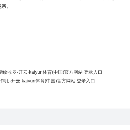
越亲。
纹收罗-开云·kaiyun体育(中国)官方网站 登录入口
-开云·kaiyun体育(中国)官方网站 登录入口